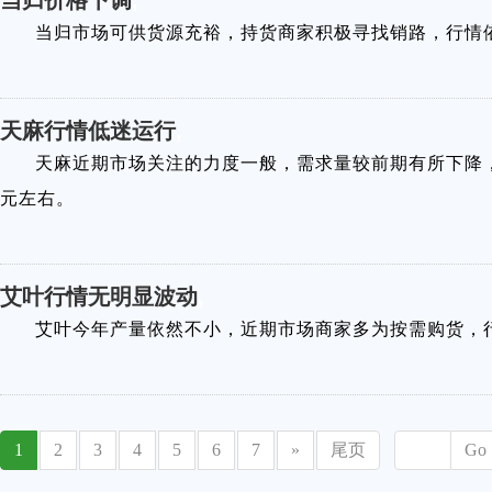
当归价格下调
,
当归市场可供货源充裕，持货商家积极寻找销路，行情
天麻行情低迷运行
,
天麻近期市场关注的力度一般，需求量较前期有所下降，
元左右。
艾叶行情无明显波动
,
艾叶今年产量依然不小，近期市场商家多为按需购货，
1
2
3
4
5
6
7
»
尾页
Go